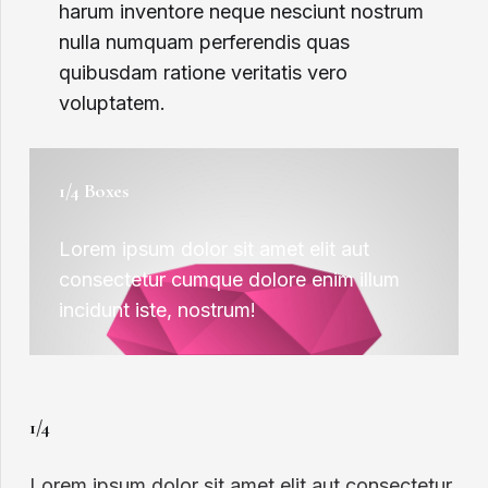
harum inventore neque nesciunt nostrum
nulla numquam perferendis quas
quibusdam ratione veritatis vero
voluptatem.
1/4 Boxes
Lorem ipsum dolor sit amet elit aut
consectetur cumque dolore enim illum
incidunt iste, nostrum!
1/4
Lorem ipsum dolor sit amet elit aut consectetur