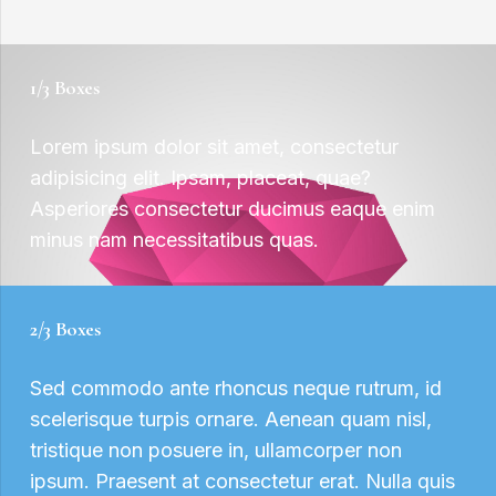
1/3 Boxes
Lorem ipsum dolor sit amet, consectetur
adipisicing elit. Ipsam, placeat, quae?
Asperiores consectetur ducimus eaque enim
minus nam necessitatibus quas.
2/3 Boxes
Sed commodo ante rhoncus neque rutrum, id
scelerisque turpis ornare. Aenean quam nisl,
tristique non posuere in, ullamcorper non
ipsum. Praesent at consectetur erat. Nulla quis