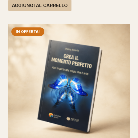
prezzo
prezzo
AGGIUNGI AL CARRELLO
originale
attuale
era:
è:
12,00 €.
9,50 €.
IN OFFERTA!