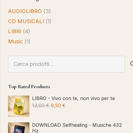
AUDIOLIBRO
(3)
CD MUSICALI
(1)
LIBRI
(4)
Music
(1)
Cerca:
Top Rated Products
LIBRO - Vivo con te, non vivo per te
Il
Il
12,00
€
9,50
€
prezzo
prezzo
originale
attuale
DOWNLOAD Selfhealing - Musiche 432
era:
è:
Hz