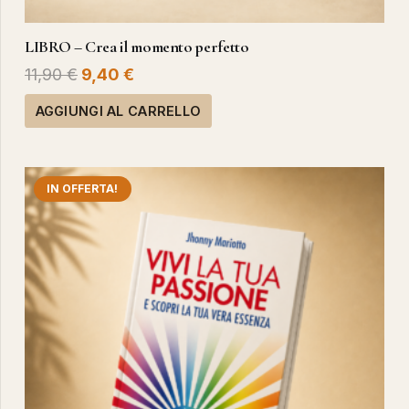
LIBRO – Crea il momento perfetto
Il
Il
11,90
€
9,40
€
prezzo
prezzo
AGGIUNGI AL CARRELLO
originale
attuale
era:
è:
11,90 €.
9,40 €.
IN OFFERTA!