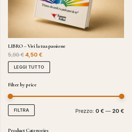
LIBRO – Vivi la tua passione
Il
Il
5,90
€
4,50
€
prezzo
prezzo
LEGGI TUTTO
originale
attuale
era:
è:
Filter by price
5,90 €.
4,50 €.
Pr
Pr
FILTRA
Prezzo:
0 €
—
20 €
Mi
Ma
Product Categories