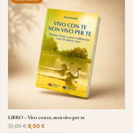
LIBRO – Vivo con te, non vivo per te
Il
Il
12,00
€
9,50
€