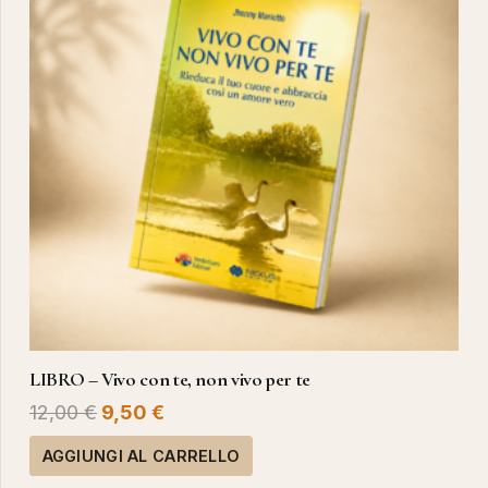
LIBRO – Vivo con te, non vivo per te
Il
Il
12,00
€
9,50
€
prezzo
prezzo
AGGIUNGI AL CARRELLO
originale
attuale