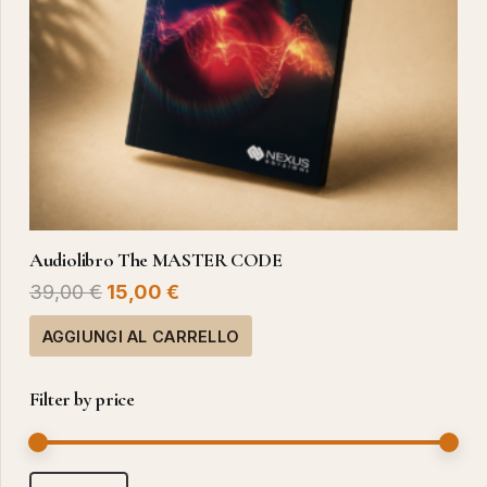
Audiolibro The MASTER CODE
Il
Il
39,00
€
15,00
€
prezzo
prezzo
AGGIUNGI AL CARRELLO
originale
attuale
era:
è:
Filter by price
39,00 €.
15,00 €.
Pr
Pr