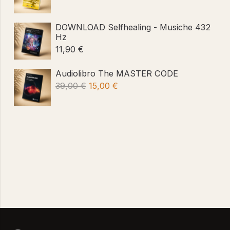
prezzo
prezzo
originale
attuale
DOWNLOAD Selfhealing - Musiche 432
era:
è:
Hz
11,90
€
12,00 €.
9,50 €.
Audiolibro The MASTER CODE
Il
Il
39,00
€
15,00
€
prezzo
prezzo
originale
attuale
era:
è:
39,00 €.
15,00 €.