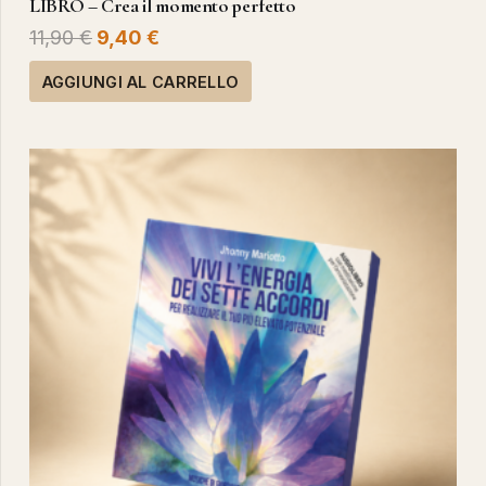
LIBRO – Crea il momento perfetto
Il
Il
11,90
€
9,40
€
prezzo
prezzo
AGGIUNGI AL CARRELLO
originale
attuale
era:
è:
11,90 €.
9,40 €.