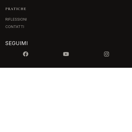
PRATICHE
RIFLESSIONI
CONTATTI
SEGUIMI
ISCRIVITI ALLA NEWSLETTER
© 2025 Jhonny Mariotto • 7WAYS di Mariotto Jhonny • C.F.
MRTJNN73P03C383P – P.IVA 05124540237 • 7ways@pec.it