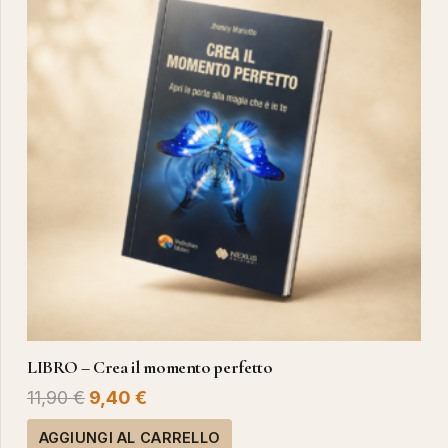
LIBRO – Crea il momento perfetto
Il
Il
11,90
€
9,40
€
prezzo
prezzo
AGGIUNGI AL CARRELLO