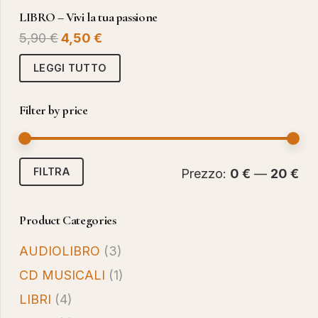
LIBRO – Vivi la tua passione
Il
Il
5,90
€
4,50
€
prezzo
prezzo
LEGGI TUTTO
originale
attuale
era:
è:
Filter by price
5,90 €.
4,50 €.
Pr
Pr
FILTRA
Prezzo:
0 €
—
20 €
Mi
Ma
Product Categories
AUDIOLIBRO
(3)
CD MUSICALI
(1)
LIBRI
(4)