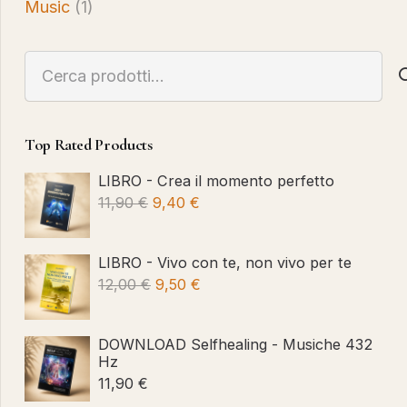
Music
(1)
Cerca:
Top Rated Products
LIBRO - Crea il momento perfetto
Il
Il
11,90
€
9,40
€
prezzo
prezzo
originale
attuale
LIBRO - Vivo con te, non vivo per te
era:
è:
Il
Il
12,00
€
9,50
€
11,90 €.
9,40 €.
prezzo
prezzo
originale
attuale
DOWNLOAD Selfhealing - Musiche 432
era:
è:
Hz
11,90
€
12,00 €.
9,50 €.