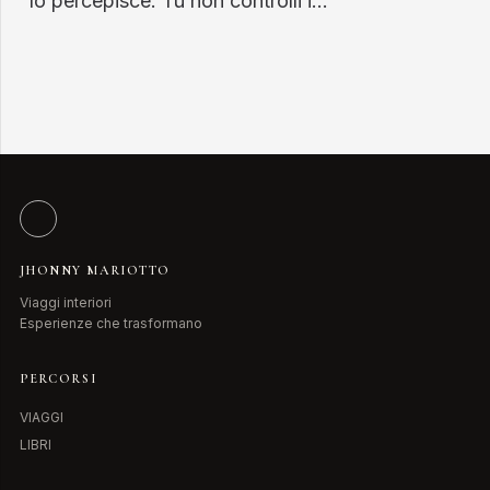
lo percepisce. Tu non controlli i…
JHONNY MARIOTTO
Viaggi interiori
Esperienze che trasformano
PERCORSI
VIAGGI
LIBRI