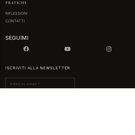
PRATICHE
RIFLESSIONI
CONTATTI
SEGUIMI
ISCRIVITI ALLA NEWSLETTER
© 2025 Jhonny Mariotto • 7WAYS di Mariotto Jhonny • C.F.
MRTJNN73P03C383P – P.IVA 05124540237 • 7ways@pec.it