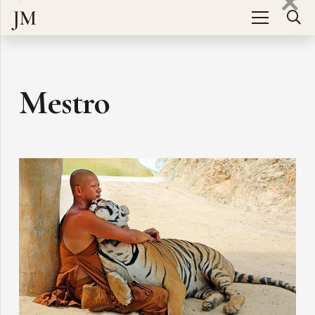
JM
Mestro