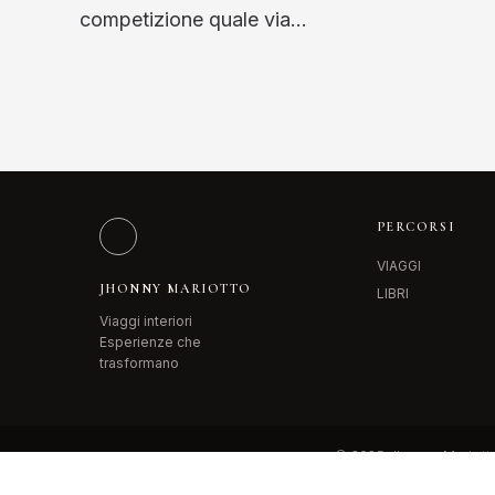
competizione quale via…
PERCORSI
VIAGGI
JHONNY MARIOTTO
LIBRI
Viaggi interiori
Esperienze che
trasformano
© 2025 Jhonny Mariott