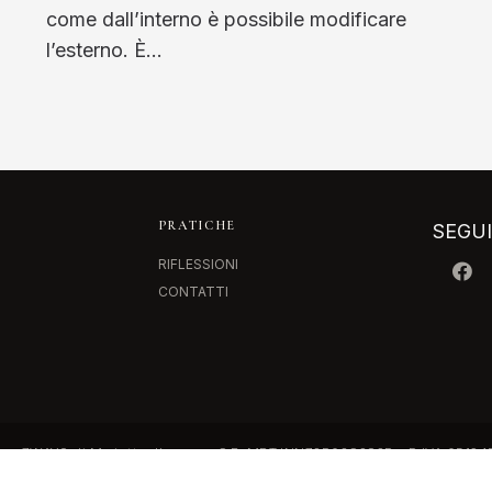
come dall’interno è possibile modificare
l’esterno. È…
PRATICHE
SEGU
RIFLESSIONI
CONTATTI
o • 7WAYS di Mariotto Jhonny • C.F. MRTJNN73P03C383P – P.IVA 0512