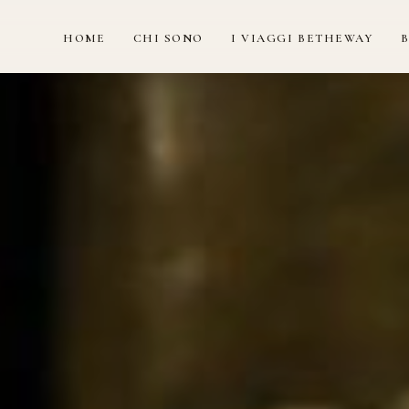
HOME
CHI SONO
I VIAGGI BETHEWAY